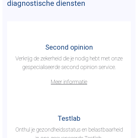
diagnostische diensten
G
a
n
Second opinion
a
Verkrijg de zekerheid die je nodig hebt met onze
a
gespecialiseerde second opinion service.
r
d
Meer informatie
e
p
G
a
a
g
n
Testlab
i
a
n
Onthul je gezondheidsstatus en belastbaarheid
a
a