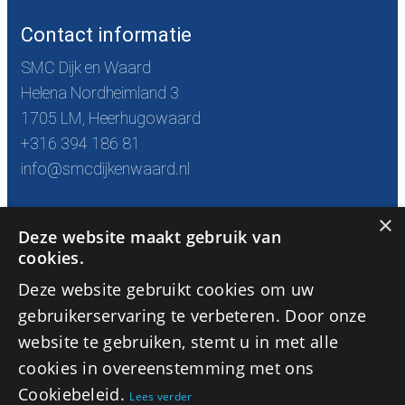
Contact informatie
SMC Dijk en Waard
Helena Nordheimland 3
1705 LM, Heerhugowaard
+316 394 186 81
info@smcdijkenwaard.nl
×
Openingstijden
Deze website maakt gebruik van
cookies.
maandag van 8:00 tot 21:00
Deze website gebruikt cookies om uw
dinsdag van 8:00 tot 18:00
woensdag van 8:00 tot 18:00
gebruikerservaring te verbeteren. Door onze
donderdag 8:00 tot 21:00
website te gebruiken, stemt u in met alle
vrijdag 8:00 tot 18:00
cookies in overeenstemming met ons
zaterdag 8:00 tot 13:00
Cookiebeleid.
Lees verder