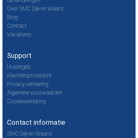
Over SMC Dijk en Waard
Blog
Contact
Vacatures
Support
Huisregels
Klachtenprocedure
Privacy verklaring
Algemene voorwaarden
Cookieverklaring
Contact informatie
SMC Dijk en Waard