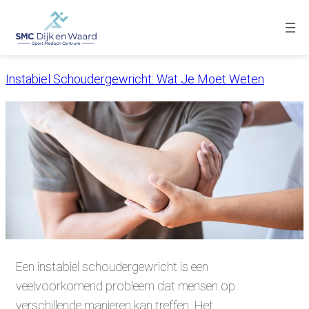
Categorie:
Ga
Uncategorized
naar
de
Instabiel Schoudergewricht: Wat Je Moet Weten
inhoud
Een instabiel schoudergewricht is een
veelvoorkomend probleem dat mensen op
verschillende manieren kan treffen. Het