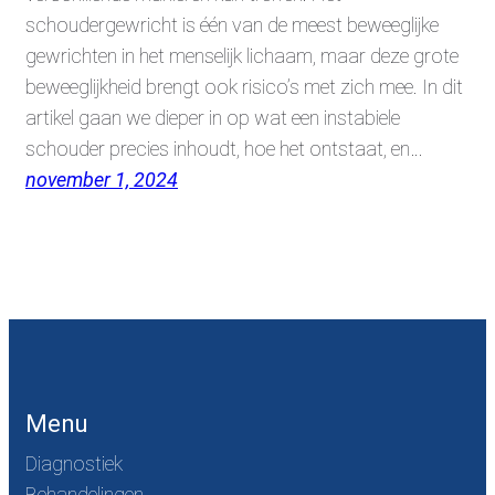
schoudergewricht is één van de meest beweeglijke
gewrichten in het menselijk lichaam, maar deze grote
beweeglijkheid brengt ook risico’s met zich mee. In dit
artikel gaan we dieper in op wat een instabiele
schouder precies inhoudt, hoe het ontstaat, en…
november 1, 2024
Menu
Diagnostiek
Behandelingen