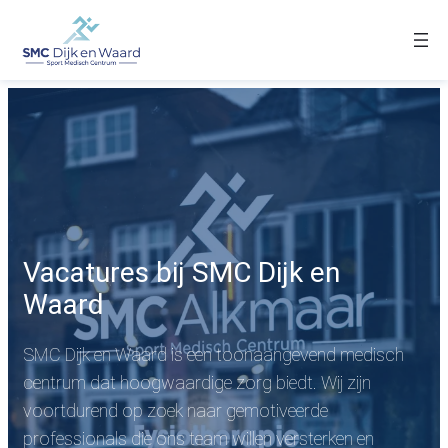
Vacatures bij SMC Dijk en
Waard
​SMC Dijk en Waard is een toonaangevend medisch
centrum dat hoogwaardige zorg biedt. Wij zijn
voortdurend op zoek naar gemotiveerde
professionals die ons team willen versterken en