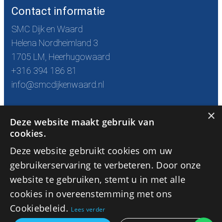
Contact informatie
SMC Dijk en Waard
Helena Nordheimland 3
1705 LM, Heerhugowaard
+316 394 186 81
info@smcdijkenwaard.nl
×
Openingstijden
Deze website maakt gebruik van
cookies.
maandag van 8:00 tot 21:00
Deze website gebruikt cookies om uw
dinsdag van 8:00 tot 18:00
woensdag van 8:00 tot 18:00
gebruikerservaring te verbeteren. Door onze
donderdag 8:00 tot 21:00
website te gebruiken, stemt u in met alle
vrijdag 8:00 tot 18:00
cookies in overeenstemming met ons
zaterdag 8:00 tot 13:00
Cookiebeleid.
Lees verder