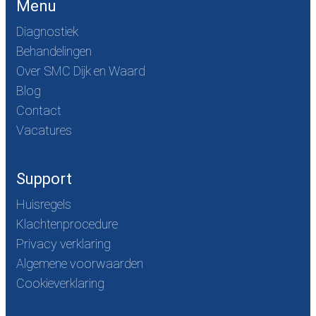
Menu
Diagnostiek
Behandelingen
Over SMC Dijk en Waard
Blog
Contact
Vacatures
Support
Huisregels
Klachtenprocedure
Privacy verklaring
Algemene voorwaarden
Cookieverklaring