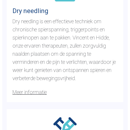
a
o
a
n
Dry needling
r
a
Dry needling is een effectieve techniek om
d
l
chronische spierspanning, triggerpoints en
e
t
spierknopen aan te pakken. Vincent en Hidde,
p
r
onze ervaren therapeuten, zullen zorgvuldig
a
a
naalden plaatsen om de spanning te
g
i
verminderen en de pijn te verlichten, waardoor je
i
n
weer kunt genieten van ontspannen spieren en
n
i
verbeterde bewegingsvrijheid.
a
n
d
g
Meer informatie
r
y
G
n
a
e
n