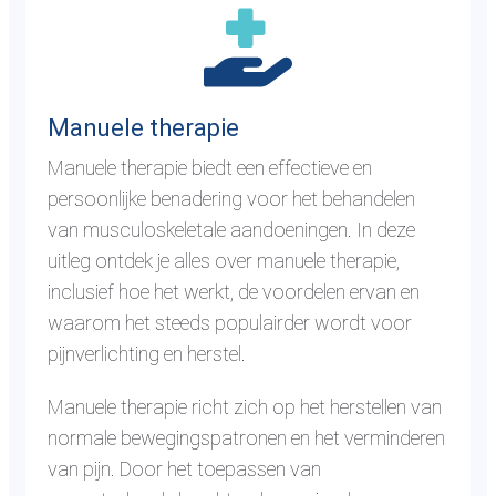
a
i
n
d
a
a
a
t
Manuele therapie
r
i
Manuele therapie biedt een effectieve en
d
e
persoonlijke benadering voor het behandelen
e
n
van musculoskeletale aandoeningen. In deze
p
a
uitleg ontdek je alles over manuele therapie,
a
o
inclusief hoe het werkt, de voordelen ervan en
g
p
waarom het steeds populairder wordt voor
i
e
pijnverlichting en herstel.
n
r
a
a
Manuele therapie richt zich op het herstellen van
r
t
normale bewegingspatronen en het verminderen
e
i
van pijn. Door het toepassen van
v
e