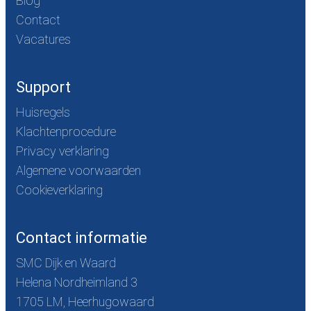
Blog
Contact
Vacatures
Support
Huisregels
Klachtenprocedure
Privacy verklaring
Algemene voorwaarden
Cookieverklaring
Contact informatie
SMC Dijk en Waard
Helena Nordheimland 3
1705 LM, Heerhugowaard