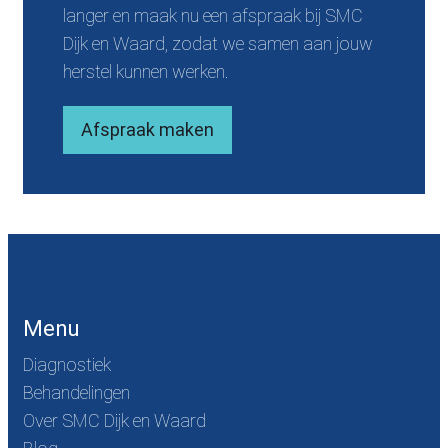
langer en maak nu een afspraak bij SMC
i
Dijk en Waard, zodat we samen aan jouw
e
herstel kunnen werken.
Afspraak maken
Menu
Diagnostiek
Behandelingen
Over SMC Dijk en Waard