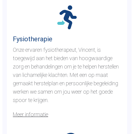
G
a
n
a
a
Fysiotherapie
r
Onze ervaren fysiotherapeut, Vincent, is
d
toegewijd aan het bieden van hoogwaardige
e
zorg en behandelingen om je te helpen herstellen
p
van lichamelijke klachten. Met een op maat
a
gemaakt herstelplan en persoonlijke begeleiding
g
werken we samen om jou weer op het goede
i
spoor te krijgen.
n
a
Meer informatie
f
G
y