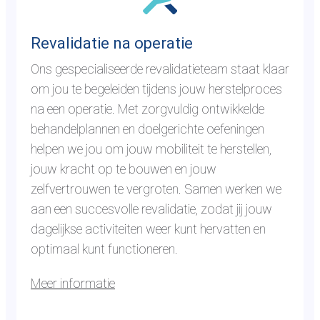
e
a
d
a
l
Revalidatie na operatie
r
i
Ons gespecialiseerde revalidatieteam staat klaar
d
n
om jou te begeleiden tijdens jouw herstelproces
e
g
na een operatie. Met zorgvuldig ontwikkelde
p
behandelplannen en doelgerichte oefeningen
a
helpen we jou om jouw mobiliteit te herstellen,
g
jouw kracht op te bouwen en jouw
i
zelfvertrouwen te vergroten. Samen werken we
n
aan een succesvolle revalidatie, zodat jij jouw
a
dagelijkse activiteiten weer kunt hervatten en
r
optimaal kunt functioneren.
e
v
Meer informatie
a
G
l