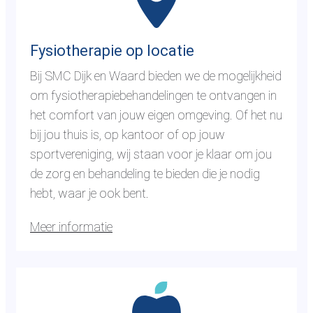
n
r
a
t
a
f
Fysiotherapie op locatie
r
y
Bij SMC Dijk en Waard bieden we de mogelijkheid
d
s
om fysiotherapiebehandelingen te ontvangen in
e
i
het comfort van jouw eigen omgeving. Of het nu
p
o
bij jou thuis is, op kantoor of op jouw
a
t
sportvereniging, wij staan voor je klaar om jou
g
h
de zorg en behandeling te bieden die je nodig
i
e
hebt, waar je ook bent.
n
r
a
a
Meer informatie
f
p
y
i
G
s
e
a
i