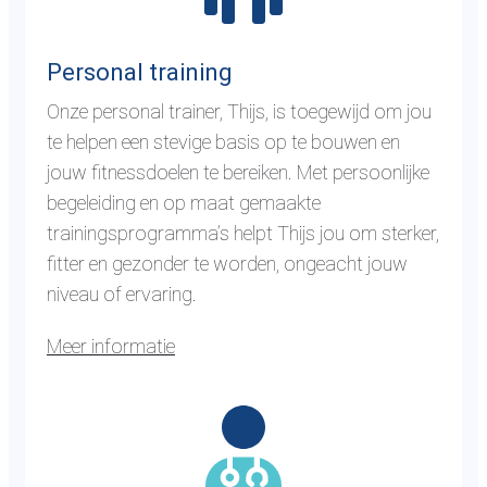
n
i
i
a
n
e
a
g
Personal training
r
Onze personal trainer, Thijs, is toegewijd om jou
d
te helpen een stevige basis op te bouwen en
e
jouw fitnessdoelen te bereiken. Met persoonlijke
p
begeleiding en op maat gemaakte
a
trainingsprogramma’s helpt Thijs jou om sterker,
g
fitter en gezonder te worden, ongeacht jouw
i
niveau of ervaring.
n
a
Meer informatie
p
G
e
a
r
n
s