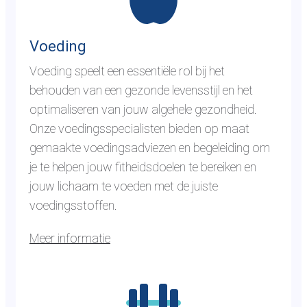
n
o
a
t
a
h
Voeding
r
e
Voeding speelt een essentiële rol bij het
d
r
behouden van een gezonde levensstijl en het
e
a
optimaliseren van jouw algehele gezondheid.
p
p
Onze voedingsspecialisten bieden op maat
a
i
gemaakte voedingsadviezen en begeleiding om
g
e
je te helpen jouw fitheidsdoelen te bereiken en
i
o
jouw lichaam te voeden met de juiste
n
p
voedingsstoffen.
a
l
v
o
Meer informatie
o
c
G
e
a
a
d
t