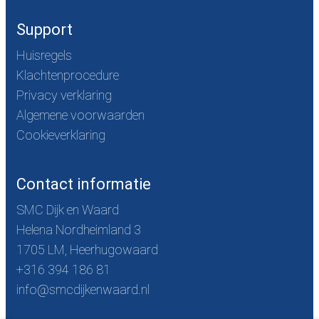
Support
Huisregels
Klachtenprocedure
Privacy verklaring
Algemene voorwaarden
Cookieverklaring
Contact informatie
SMC Dijk en Waard
Helena Nordheimland 3
1705 LM, Heerhugowaard
+316 394 186 81
info@smcdijkenwaard.nl